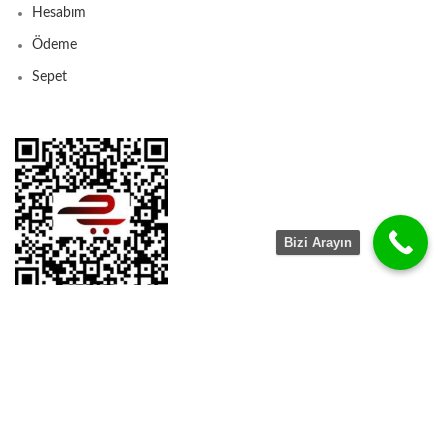
Hesabım
Ödeme
Sepet
Bizi Arayın
© 2024 jademaster.net - Tüm Hakları Saklıdır.
Hür Seo Reklam
tarafından Yapılmıştır.