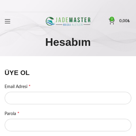
0
0,00
₺
Hesabım
ÜYE OL
*
Email Adresi
*
Parola