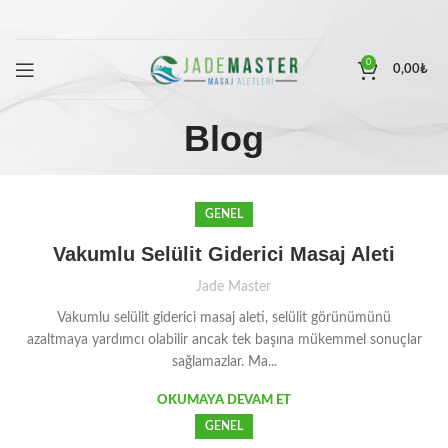
0
0,00
₺
Blog
GENEL
Vakumlu Selülit Giderici Masaj Aleti
Jade Master
Vakumlu selülit giderici masaj aleti, selülit görünümünü
azaltmaya yardımcı olabilir ancak tek başına mükemmel sonuçlar
sağlamazlar. Ma...
OKUMAYA DEVAM ET
GENEL